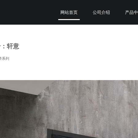
网站首页
公司介绍
产品
关于臣和
断桥系列
私人定制
全铝系列
专卖店查询
装甲系列
号：轩意
桥系列