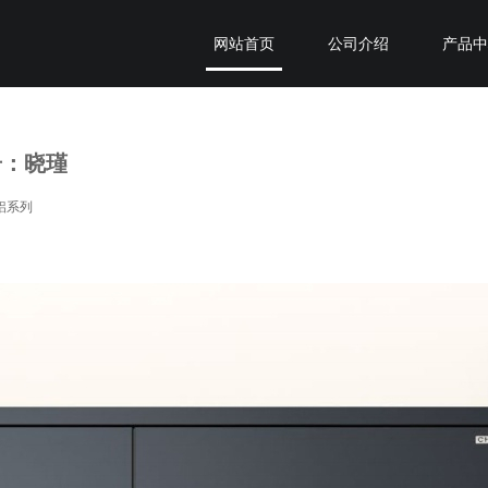
网站首页
公司介绍
产品
关于臣和
断桥系列
私人定制
全铝系列
专卖店查询
装甲系列
号：晓瑾
铝系列