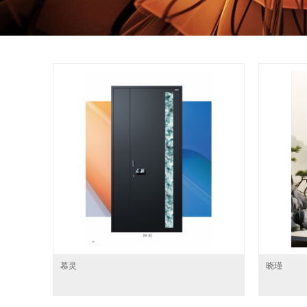
慕灵
晓瑾