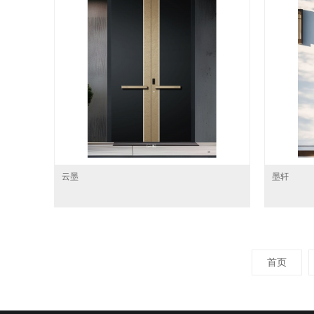
云墨
墨轩
首页