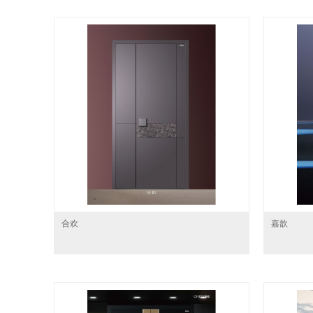
合欢
嘉歆