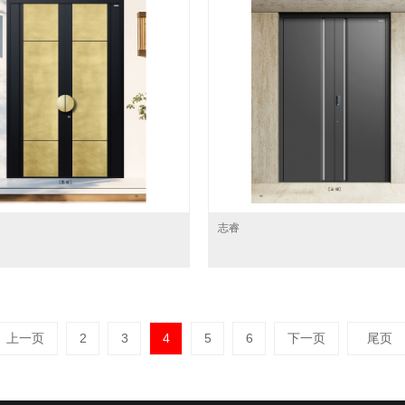
志睿
上一页
2
3
4
5
6
下一页
尾页