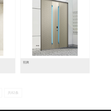
熙腾
共82条